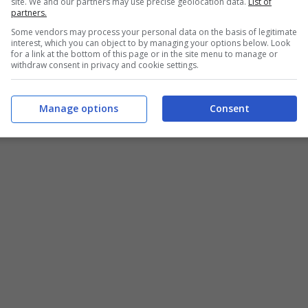
site. We and our partners may use precise geolocation data.
List of
partners.
Some vendors may process your personal data on the basis of legitimate
interest, which you can object to by managing your options below. Look
for a link at the bottom of this page or in the site menu to manage or
withdraw consent in privacy and cookie settings.
Manage options
Consent