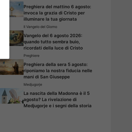
Preghiera del mattino 6 agosto:
invoca la grazia di Cristo per
illuminare la tua giornata
Il Vangelo del Giorno
Vangelo del 6 agosto 2026:
quando tutto sembra buio,
ricordati della luce di Cristo
Preghiere
Preghiera della sera 5 agosto:
riponiamo la nostra fiducia nelle
mani di San Giuseppe
Medjugorje
La nascita della Madonna è il 5
agosto? La rivelazione di
Medjugorje e i segni della storia