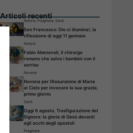
Articoli recenti
Notizie
,
Preghiere
,
Santi
San Francesco: Dio ci illumina!, la
riflessione di oggi 11 gennaio
Notizie
Fabio Abenavoli, il chirurgo
romano che salva i bambini con il
sorriso
Novene
Novena per l’Assunzione di Maria
al Cielo per invocare la sua grazia,
primo giorno
Santi
Oggi 6 agosto, Trasfigurazione del
Signore: la gloria di Gesù davanti
agli occhi degli apostoli
Preghiere