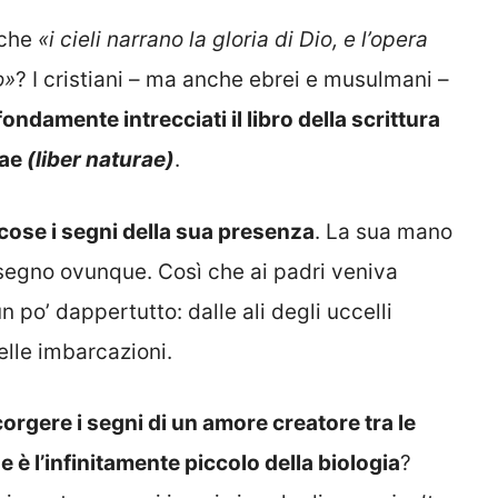
 che
«i cieli narrano la gloria di Dio, e l’opera
o»
? I cristiani – ma anche ebrei e musulmani –
ondamente intrecciati il libro della scrittura
rae
(liber naturae)
.
 cose i segni della sua presenza
. La sua mano
l segno ovunque. Così che ai padri veniva
 po’ dappertutto: dalle ali degli uccelli
delle imbarcazioni.
gere i segni di un amore creatore tra le
 è l’infinitamente piccolo della biologia
?