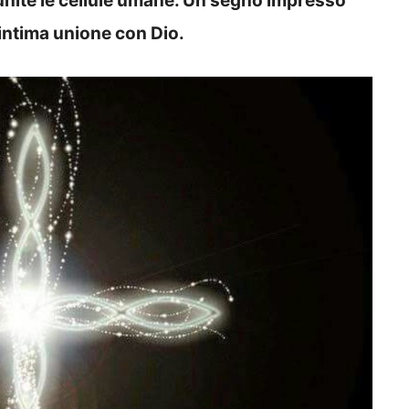
unite le cellule umane. Un segno impresso
 intima unione con Dio.