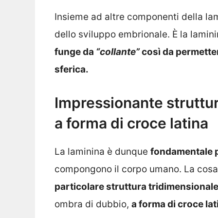
Insieme ad altre componenti della la
dello sviluppo embrionale. È la lami
funge da
“collante”
così da permettere
sferica.
Impressionante struttur
a forma di croce latina
La laminina è dunque
fondamentale pe
compongono il corpo umano. La cosa c
particolare struttura tridimensiona
ombra di dubbio,
a forma di croce lat