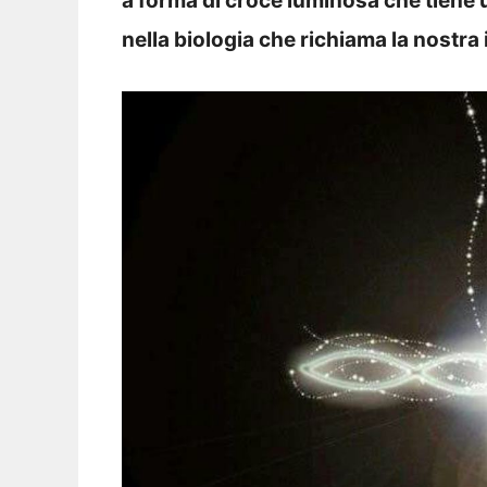
a forma di croce luminosa che tiene 
nella biologia che richiama la nostra