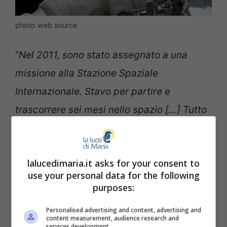
photo web source
“
Nel 2011, sono stato assegnato a una
missione alla Stazione Spaziale
Internazionale. Stavo per partire e
trascorrere sei mesi nello spazio […] Tutto
andava bene, ma, per me personalmente,
sentivo che mancava qualcosa.
lalucedimaria.it asks for your consent to
use your personal data for the following
È stato difficile rendermene conto, ma alla
purposes:
fine ho capito che avevo bisogno di
Personalised advertising and content, advertising and
diventare cattolico.
Volevo partecipare di
content measurement, audience research and
services development