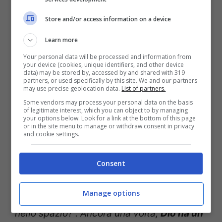
più alla vita religiosa della mia famiglia
” –
Store and/or access information on a device
ha continuato.
Learn more
Il comandante: “Nel 2013 ho
Your personal data will be processed and information from
your device (cookies, unique identifiers, and other device
portato con me l’Eucarestia
data) may be stored by, accessed by and shared with 319
partners, or used specifically by this site. We and our partners
may use precise geolocation data.
List of partners.
nello spazio”
Some vendors may process your personal data on the basis
of legitimate interest, which you can object to by managing
your options below. Look for a link at the bottom of this page
Da lì, la necessità e la volontà di
or in the site menu to manage or withdraw consent in privacy
and cookie settings.
convertirsi. “
Sono stato in grado di essere
confermato nella Chiesa cattolica nel
Consent
dicembre 2012 […] “C’è qualche possibilità
Manage options
che io possa portare l’Eucaristia con me
nello spazio?”. Ancora una volta,
Dio ha un