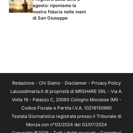
agosto: riponiamo la
nostra fiducia nelle mani
di San Giuseppe
Redazione
-
Chi Siamo
-
Disclaimer
-
Privacy Policy
Lalucedimaria.it di proprietà di MRSHARE SRL - Via A.
Volta 16 - Palazzo C, 20093 Cologno Monzese (MI) -
Codice Fiscale e Partita I.V.A. 10216150960
Testata Giornalistica registrata presso il Tribunale di
Monza con n°03/2024 del 03/07/2024
Copyright ©2026 - Tutti i diritti riservati -
Contattaci