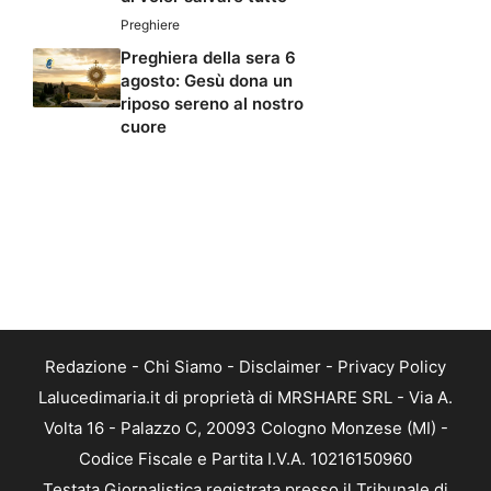
Preghiere
Preghiera della sera 6
agosto: Gesù dona un
riposo sereno al nostro
cuore
Redazione
-
Chi Siamo
-
Disclaimer
-
Privacy Policy
Lalucedimaria.it di proprietà di MRSHARE SRL - Via A.
Volta 16 - Palazzo C, 20093 Cologno Monzese (MI) -
Codice Fiscale e Partita I.V.A. 10216150960
Testata Giornalistica registrata presso il Tribunale di