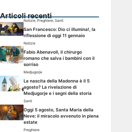
Articoli recenti
Notizie
,
Preghiere
,
Santi
San Francesco: Dio ci illumina!, la
riflessione di oggi 11 gennaio
Notizie
Fabio Abenavoli, il chirurgo
romano che salva i bambini con il
sorriso
Medjugorje
La nascita della Madonna è il 5
agosto? La rivelazione di
Medjugorje e i segni della storia
Santi
Oggi 5 agosto, Santa Maria della
Neve: il miracolo avvenuto in piena
estate
Preghiere