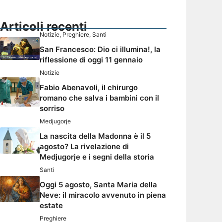
Articoli recenti
Notizie
,
Preghiere
,
Santi
San Francesco: Dio ci illumina!, la
riflessione di oggi 11 gennaio
Notizie
Fabio Abenavoli, il chirurgo
romano che salva i bambini con il
sorriso
Medjugorje
La nascita della Madonna è il 5
agosto? La rivelazione di
Medjugorje e i segni della storia
Santi
Oggi 5 agosto, Santa Maria della
Neve: il miracolo avvenuto in piena
estate
Preghiere