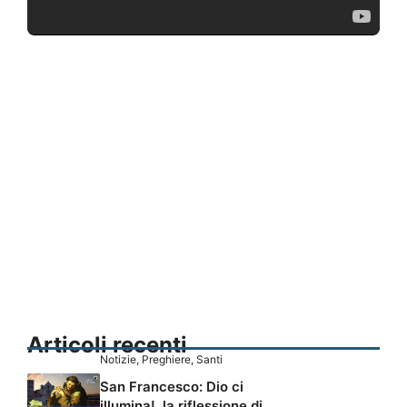
Articoli recenti
Notizie
,
Preghiere
,
Santi
San Francesco: Dio ci
illumina!, la riflessione di