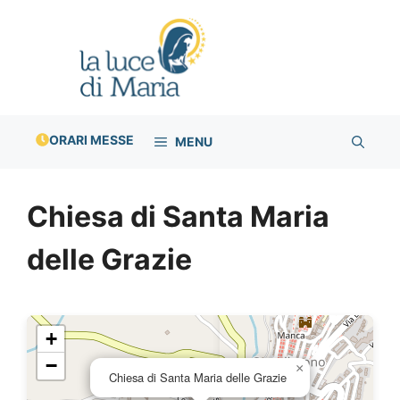
Vai
al
contenuto
ORARI MESSE
MENU
Chiesa di Santa Maria
delle Grazie
+
−
×
Chiesa di Santa Maria delle Grazie