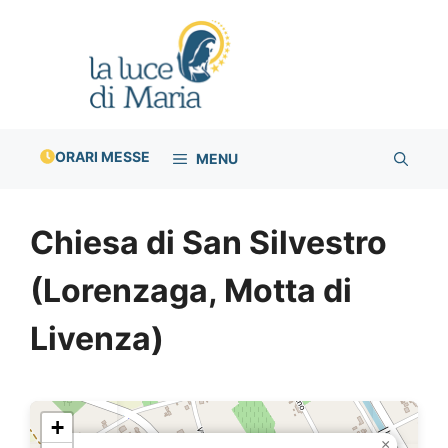
Vai
al
contenuto
ORARI MESSE
MENU
Chiesa di San Silvestro
(Lorenzaga, Motta di
Livenza)
+
×