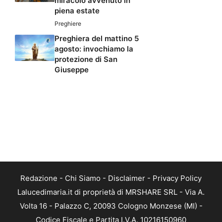
miracolo avvenuto in
piena estate
Preghiere
Preghiera del mattino 5
agosto: invochiamo la
protezione di San
Giuseppe
Redazione
-
Chi Siamo
-
Disclaimer
-
Privacy Policy
Lalucedimaria.it di proprietà di MRSHARE SRL - Via A.
Volta 16 - Palazzo C, 20093 Cologno Monzese (MI) -
Codice Fiscale e Partita I.V.A. 10216150960