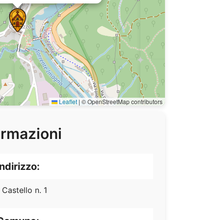
Leaflet
|
© OpenStreetMap contributors
ormazioni
Indirizzo:
 Castello n. 1