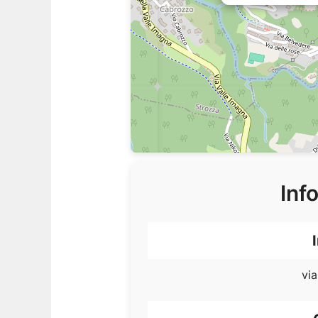
Inf
via