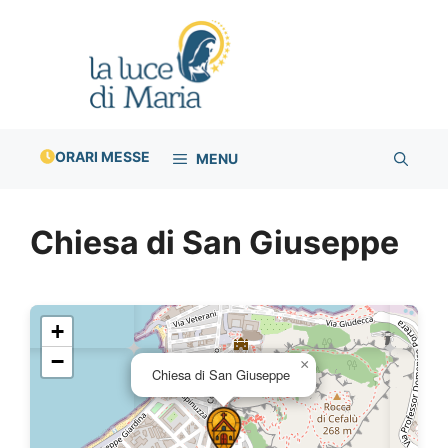
Vai
al
contenuto
ORARI MESSE
MENU
Chiesa di San Giuseppe
+
−
×
Chiesa di San Giuseppe