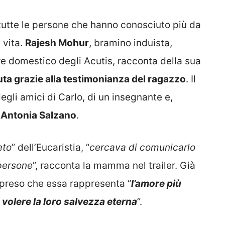
 tutte le persone che hanno conosciuto più da
 vita.
Rajesh Mohur
, bramino induista,
ore domestico degli Acutis, racconta della sua
ta grazie alla testimonianza del ragazzo
. Il
gli amici di Carlo, di un insegnante e,
,
Antonia Salzano
.
eto
” dell’Eucaristia, “
cercava di comunicarlo
 persone
”, racconta la mamma nel trailer. Già
mpreso che essa rappresenta “
l’amore più
 volere la loro salvezza eterna
”.