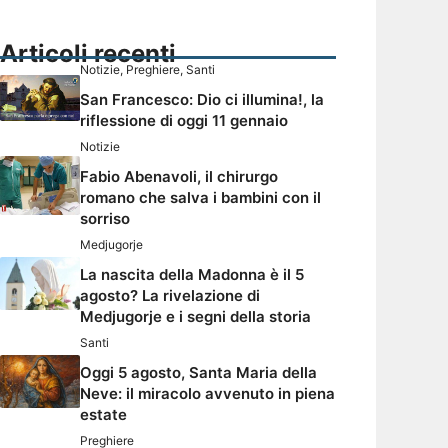
Articoli recenti
Notizie
,
Preghiere
,
Santi
San Francesco: Dio ci illumina!, la
riflessione di oggi 11 gennaio
Notizie
Fabio Abenavoli, il chirurgo
romano che salva i bambini con il
sorriso
Medjugorje
La nascita della Madonna è il 5
agosto? La rivelazione di
Medjugorje e i segni della storia
Santi
Oggi 5 agosto, Santa Maria della
Neve: il miracolo avvenuto in piena
estate
Preghiere