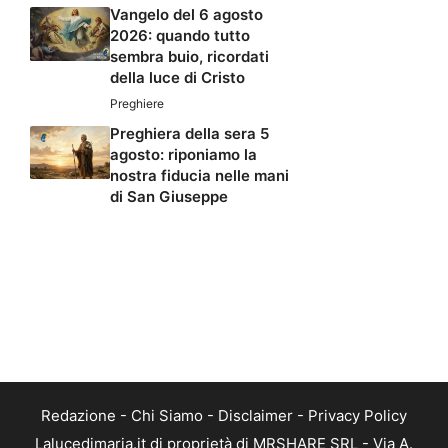
Vangelo del 6 agosto
2026: quando tutto
sembra buio, ricordati
della luce di Cristo
Preghiere
Preghiera della sera 5
agosto: riponiamo la
nostra fiducia nelle mani
di San Giuseppe
Redazione
-
Chi Siamo
-
Disclaimer
-
Privacy Policy
Lalucedimaria.it di proprietà di MRSHARE SRL - Via A.