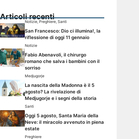
Articoli recenti
Notizie
,
Preghiere
,
Santi
San Francesco: Dio ci illumina!, la
riflessione di oggi 11 gennaio
Notizie
Fabio Abenavoli, il chirurgo
romano che salva i bambini con il
sorriso
Medjugorje
La nascita della Madonna è il 5
agosto? La rivelazione di
Medjugorje e i segni della storia
Santi
Oggi 5 agosto, Santa Maria della
Neve: il miracolo avvenuto in piena
estate
Preghiere