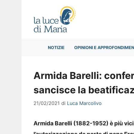
Vai
al
contenuto
NOTIZIE
OPINIONI E APPROFONDIMEN
Armida Barelli: confe
sancisce la beatifica
21/02/2021
di
Luca Marcolivo
Armida Barelli (1882-1952) è più vicin