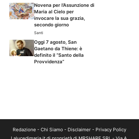
Novena per l’Assunzione di
Maria al Cielo per
invocare la sua grazia,
secondo giorno
Santi
Oggi 7 agosto, San
Gaetano da Thiene: è
definito il “Santo della
Provvidenza”
Redazione
-
Chi Siamo
-
Disclaimer
-
Privacy Policy
Lalucedimaria.it di proprietà di MRSHARE SRL - Via A.