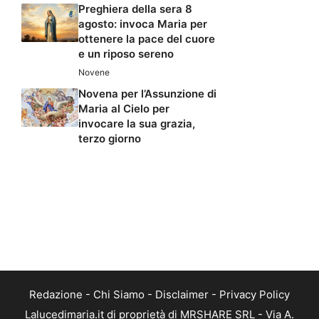
Preghiera della sera 8
agosto: invoca Maria per
ottenere la pace del cuore
e un riposo sereno
Novene
Novena per l’Assunzione di
Maria al Cielo per
invocare la sua grazia,
terzo giorno
Redazione
-
Chi Siamo
-
Disclaimer
-
Privacy Policy
Lalucedimaria.it di proprietà di MRSHARE SRL - Via A.