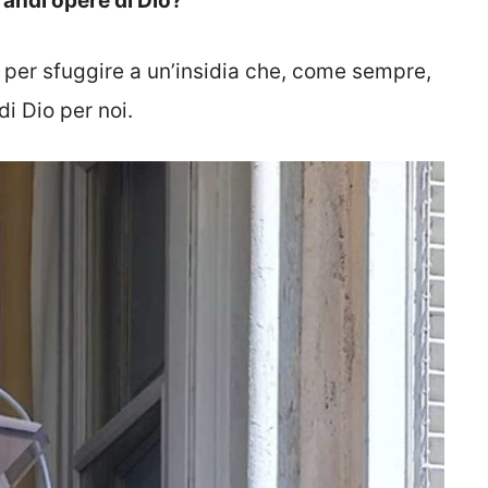
randi opere di Dio?
o per sfuggire a un’insidia che, come sempre,
di Dio per noi.