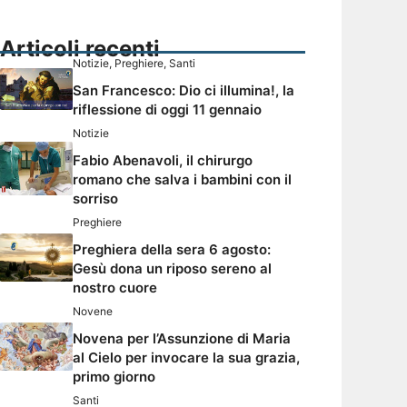
Articoli recenti
Notizie
,
Preghiere
,
Santi
San Francesco: Dio ci illumina!, la
riflessione di oggi 11 gennaio
Notizie
Fabio Abenavoli, il chirurgo
romano che salva i bambini con il
sorriso
Preghiere
Preghiera della sera 6 agosto:
Gesù dona un riposo sereno al
nostro cuore
Novene
Novena per l’Assunzione di Maria
al Cielo per invocare la sua grazia,
primo giorno
Santi