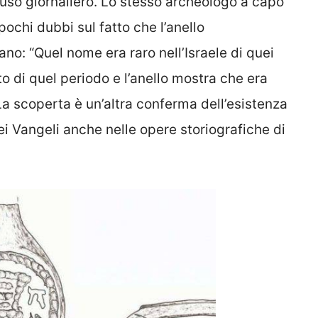
i uso giornaliero. Lo stesso archeologo a capo
pochi dubbi sul fatto che l’anello
no: “Quel nome era raro nell’Israele di quei
o di quel periodo e l’anello mostra che era
a scoperta è un’altra conferma dell’esistenza
nei Vangeli anche nelle opere storiografiche di