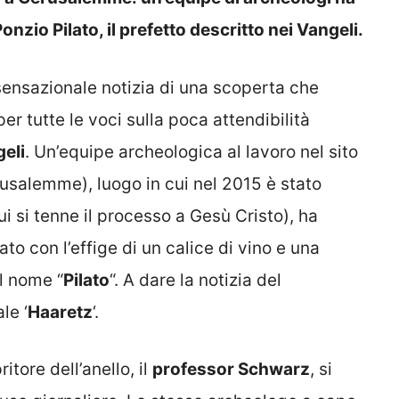
nzio Pilato, il prefetto descritto nei Vangeli.
sensazionale notizia di una scoperta che
r tutte le voci sulla poca attendibilità
eli
. Un’equipe archeologica al lavoro nel sito
usalemme), luogo in cui nel 2015 è stato
ui si tenne il processo a Gesù Cristo), ha
to con l’effige di un calice di vino e una
il nome “
Pilato
“. A dare la notizia del
le ‘
Haaretz
‘.
tore dell’anello, il
professor Schwarz
, si