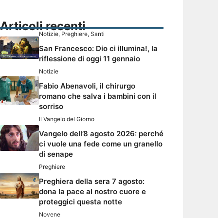
Articoli recenti
Notizie
,
Preghiere
,
Santi
San Francesco: Dio ci illumina!, la
riflessione di oggi 11 gennaio
Notizie
Fabio Abenavoli, il chirurgo
romano che salva i bambini con il
sorriso
Il Vangelo del Giorno
Vangelo dell’8 agosto 2026: perché
ci vuole una fede come un granello
di senape
Preghiere
Preghiera della sera 7 agosto:
dona la pace al nostro cuore e
proteggici questa notte
Novene