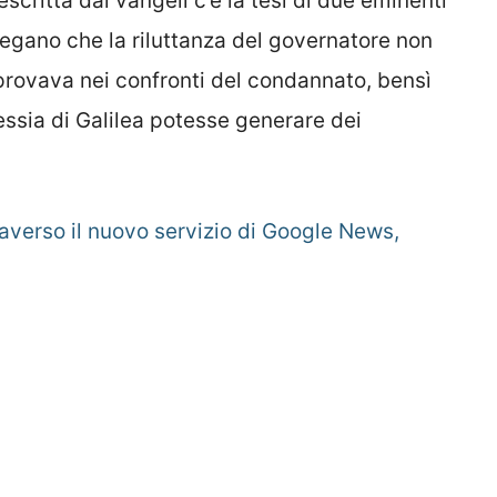
escritta dai vangeli c’è la tesi di due eminenti
egano che la riluttanza del governatore non
 provava nei confronti del condannato, bensì
essia di Galilea potesse generare dei
averso il nuovo servizio di Google News,