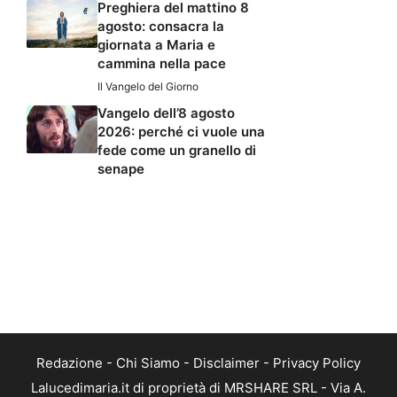
Preghiera del mattino 8
agosto: consacra la
giornata a Maria e
cammina nella pace
Il Vangelo del Giorno
Vangelo dell’8 agosto
2026: perché ci vuole una
fede come un granello di
senape
Redazione
-
Chi Siamo
-
Disclaimer
-
Privacy Policy
Lalucedimaria.it di proprietà di MRSHARE SRL - Via A.