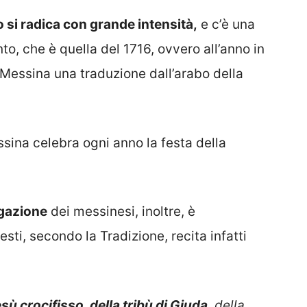
to si radica con grande intensità,
e c’è una
nto, che è quella del 1716, ovvero all’anno in
 Messina una traduzione dall’arabo della
essina celebra ogni anno la festa della
egazione
dei messinesi, inoltre, è
ti, secondo la Tradizione, recita infatti
sù crocifisso, della tribù di Giuda
, della