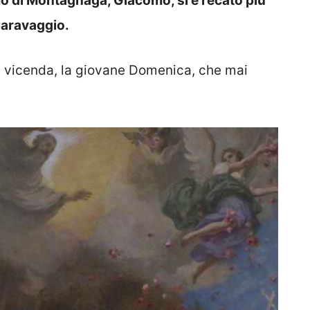
o di Montagnaga, Giacomo, si è recato più
Caravaggio.
la vicenda, la giovane Domenica, che mai