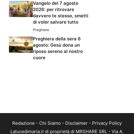
Vangelo del 7 agosto
2026: per ritrovare
davvero te stesso, smetti
di voler salvare tutto
Preghiere
Preghiera della sera 6
agosto: Gesù dona un
riposo sereno al nostro
cuore
Redazione
-
Chi Siamo
-
Disclaimer
-
Privacy Policy
Lalucedimaria.it di proprietà di MRSHARE SRL - Via A.