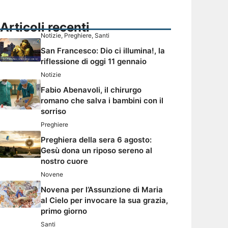
Articoli recenti
Notizie
,
Preghiere
,
Santi
San Francesco: Dio ci illumina!, la
riflessione di oggi 11 gennaio
Notizie
Fabio Abenavoli, il chirurgo
romano che salva i bambini con il
sorriso
Preghiere
Preghiera della sera 6 agosto:
Gesù dona un riposo sereno al
nostro cuore
Novene
Novena per l’Assunzione di Maria
al Cielo per invocare la sua grazia,
primo giorno
Santi