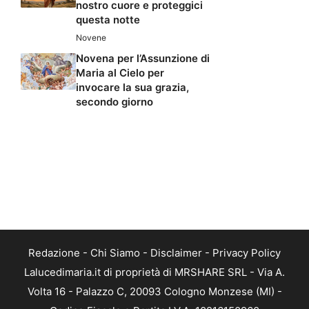
nostro cuore e proteggici
questa notte
Novene
Novena per l’Assunzione di
Maria al Cielo per
invocare la sua grazia,
secondo giorno
Redazione
-
Chi Siamo
-
Disclaimer
-
Privacy Policy
Lalucedimaria.it di proprietà di MRSHARE SRL - Via A.
Volta 16 - Palazzo C, 20093 Cologno Monzese (MI) -